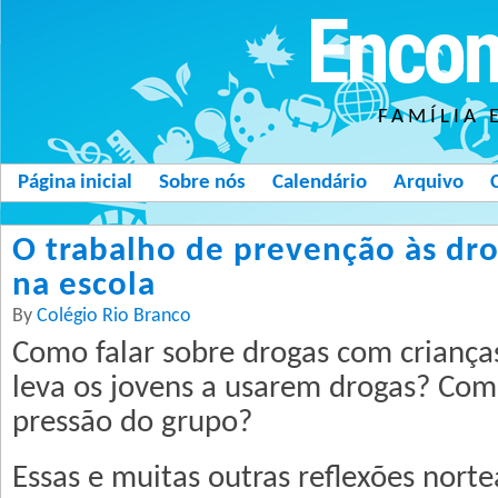
Encon
FAMÍLIA 
Página inicial
Sobre nós
Calendário
Arquivo
O trabalho de prevenção às dro
na escola
By
Colégio Rio Branco
Como falar sobre drogas com criança
leva os jovens a usarem drogas? Com
pressão do grupo?
Essas e muitas outras reflexões nort