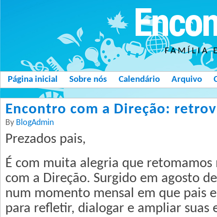
Encon
FAMÍLIA 
Página inicial
Sobre nós
Calendário
Arquivo
Encontro com a Direção: retrovi
By
BlogAdmin
Prezados pais,
É com muita alegria que retomamos 
com a Direção. Surgido em agosto de
num momento mensal em que pais e 
para refletir, dialogar e ampliar suas