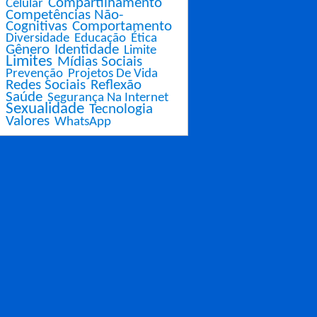
Compartilhamento
Celular
Competências Não-
Cognitivas
Comportamento
Diversidade
Educação
Ética
Gênero
Identidade
Limite
Limites
Mídias Sociais
Prevenção
Projetos De Vida
Redes Sociais
Reflexão
Saúde
Segurança Na Internet
Sexualidade
Tecnologia
Valores
WhatsApp