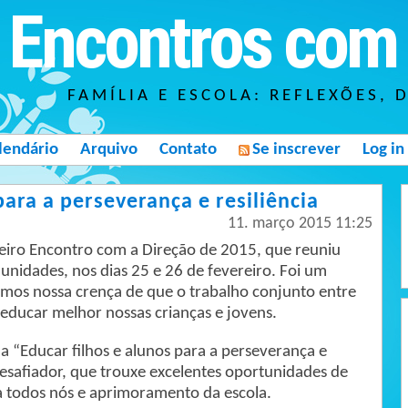
Encontros com 
FAMÍLIA E ESCOLA: REFLEXÕES, 
lendário
Arquivo
Contato
Se inscrever
Log in
para a perseverança e resiliência
11. março 2015 11:25
eiro Encontro com a Direção de 2015, que reuniu
unidades, nos dias 25 e 26 de fevereiro. Foi um
mos nossa crença de que o trabalho conjunto entre
 educar melhor nossas crianças e jovens.
a “Educar filhos e alunos para a perseverança e
 desafiador, que trouxe excelentes oportunidades de
ra todos nós e aprimoramento da escola.