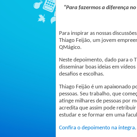
“Para fazermos a diferença no
Para inspirar as nossas discussõ
Thiago Feijão, um jovem empreend
QMágico.
Neste depoimento, dado para o T
disseminar boas ideias em vídeos n
desafios e escolhas.
Thiago Feijão é um apaixonado p
pessoas. Seu trabalho, que com
atinge milhares de pessoas por m
acredita que assim pode retribui
estudar e se formar em uma facul
Confira o depoimento na íntegra
.