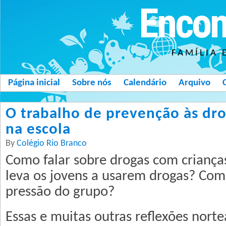
Encon
FAMÍLIA 
Página inicial
Sobre nós
Calendário
Arquivo
O trabalho de prevenção às dro
na escola
By
Colégio Rio Branco
Como falar sobre drogas com criança
leva os jovens a usarem drogas? Com
pressão do grupo?
Essas e muitas outras reflexões nort