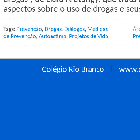
aspectos sobre o uso de drogas e seus
Tags:
Prevenção
,
Drogas
,
Diálogos
,
Medidas
Ár
de Prevenção
,
Autoestima
,
Projetos de Vida
Pr
Colégio Rio Branco
|
www.c