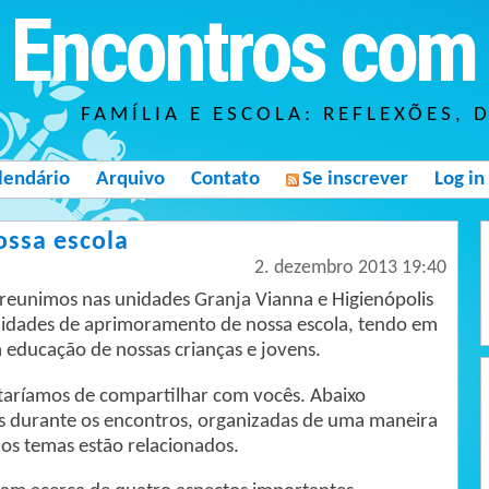
Encontros com 
FAMÍLIA E ESCOLA: REFLEXÕES, 
lendário
Arquivo
Contato
Se inscrever
Log in
ossa escola
2. dezembro 2013 19:40
 reunimos nas unidades Granja Vianna e Higienópolis
ilidades de aprimoramento de nossa escola, tendo em
 educação de nossas crianças e jovens.
aríamos de compartilhar com vocês. Abaixo
s durante os encontros, organizadas de uma maneira
os temas estão relacionados.