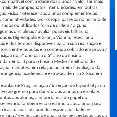
o compatível com a idade dos alunos / valorizar mais
or meio de campeonatos inter unidades, em outras
ação Física / oferecer aos alunos complementos às
os, como atividades, workshops, passeios no horário de
ilizados ou utilizados fora de ordem / alguns
mas disciplinas / avaliar possíveis falhas na
dades Higienópolis e Granja Vianna, reavaliar a
as e dos tempos disponíveis para a sua realização e,
intonia entre as aulas e o conteúdo cobrado em prova /
nsição do 5º ano para o 6º ano do Ensino
ndamental II para o Ensino Médio / melhoria do
ação mais ativa em relação ao Enem / avaliação da
brangência acadêmica e extra-acadêmica X foco em
e aulas de Programação / inserção do Espanhol já no
ivo ao grêmio para dar voz aos alunos da escola e,
juntos aos alunos, a importância do papel do
sse sentido também está o estímulo aos alunos para
tre as turmas, atribuindo responsabilidades e
e grupo / verificação de quais soluções pedagógicas da