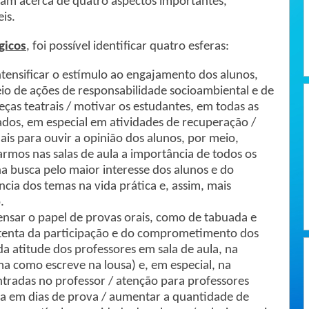
ram acerca de quatro aspectos importantes,
is.
gicos
, foi possível identificar quatro esferas:
ntensificar o estímulo ao engajamento dos alunos,
o de ações de responsabilidade socioambiental e de
eças teatrais / motivar os estudantes, em todas as
tados, em especial em atividades de recuperação /
ais para ouvir a opinião dos alunos, por meio,
rmos nas salas de aula a importância de todos os
na busca pelo maior interesse dos alunos e do
ia dos temas na vida prática e, assim, mais
.
ensar o papel de provas orais, como de tabuada e
atenta da participação e do comprometimento dos
a atitude dos professores em sala de aula, na
ma como escreve na lousa) e, em especial, na
tradas no professor / atenção para professores
la em dias de prova / aumentar a quantidade de