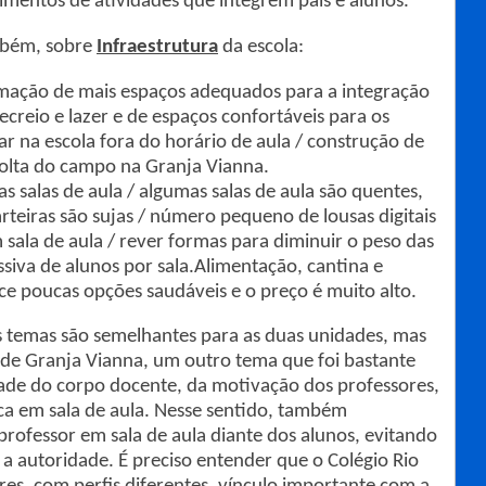
cimentos de atividades que integrem pais e alunos.
mbém, sobre
Infraestrutura
da escola:
rmação de mais espaços adequados para a integração
ecreio e lazer e de espaços confortáveis para os
r na escola fora do horário de aula / construção de
volta do campo na Granja Vianna.
as salas de aula / algumas salas de aula são quentes,
arteiras são sujas / número pequeno de lousas digitais
m sala de aula / rever formas para diminuir o peso das
siva de alunos por sala.Alimentação, cantina e
ece poucas opções saudáveis e o preço é muito alto.
s temas são semelhantes para as duas unidades, mas
ade Granja Vianna, um outro tema que foi bastante
ade do corpo docente, da motivação dos professores,
ca em sala de aula. Nesse sentido, também
rofessor em sala de aula diante dos alunos, evitando
 a autoridade. É preciso entender que o Colégio Rio