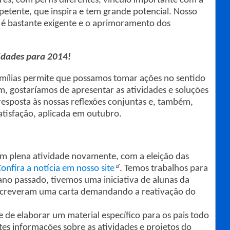
es, com perfis diferentes, vínculo importante com a
etente, que inspira e tem grande potencial. Nosso
 é bastante exigente e o aprimoramento dos
idades para 2014!
mílias permite que possamos tomar ações no sentido
m, gostaríamos de apresentar as atividades e soluções
esposta às nossas reflexões conjuntas e, também,
tisfação, aplicada em outubro.
em plena atividade novamente, com a eleição das
onfira a notícia em nosso site
. Temos trabalhos para
 ano passado, tivemos uma iniciativa de alunas da
escreveram uma carta demandando a reativação do
e de elaborar um material específico para os pais todo
tes informações sobre as atividades e projetos do