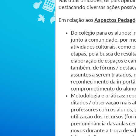
Nas duas unidades, os pais opina
destacando diversas ações possíve
Em relação aos
Aspectos Pedagó
Do colégio para os alunos: i
junto à comunidade, por mei
atividades culturais, como p
etapas, pela busca de resul
elaboração de espaços e can
também, de fóruns / destaca
assuntos a serem tratados, 
reconhecimento da importânc
comprometimento do aluno
Metodologia e práticas: rep
ditados / observação mais 
professores com os alunos, d
utilização dos recursos (for
predominância das aulas cen
novos durante a troca de sa