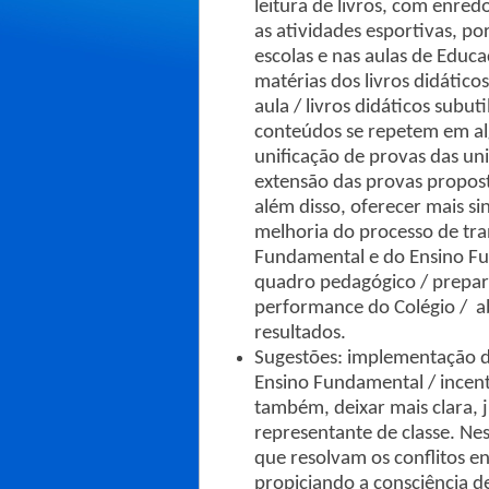
leitura de livros, com enred
as atividades esportivas, p
escolas e nas aulas de Educ
matérias dos livros didátic
aula / livros didáticos subut
conteúdos se repetem em algu
unificação de provas das uni
extensão das provas propost
além disso, oferecer mais s
melhoria do processo de tra
Fundamental e do Ensino Fu
quadro pedagógico / prepar
performance do Colégio / a
resultados.
Sugestões: implementação d
Ensino Fundamental / incent
também, deixar mais clara, 
representante de classe. Ne
que resolvam os conflitos en
propiciando a consciência d