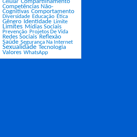
Compartilhamento
Celular
Competências Não-
Cognitivas
Comportamento
Diversidade
Educação
Ética
Gênero
Identidade
Limite
Limites
Mídias Sociais
Prevenção
Projetos De Vida
Redes Sociais
Reflexão
Saúde
Segurança Na Internet
Sexualidade
Tecnologia
Valores
WhatsApp