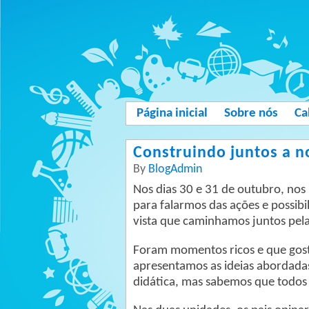
Página inicial
Sobre nós
Ca
Construindo juntos a n
By
BlogAdmin
Nos dias 30 e 31 de outubro, nos
para falarmos das ações e possib
vista que caminhamos juntos pela
Foram momentos ricos e que gost
apresentamos as ideias abordada
didática, mas sabemos que todos 