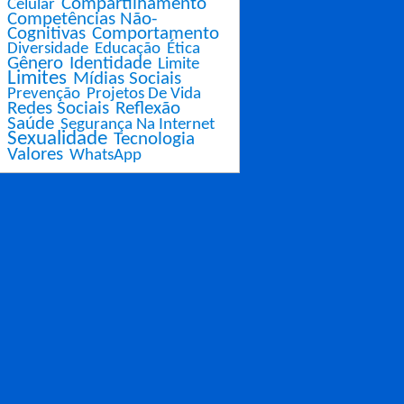
Compartilhamento
Celular
Competências Não-
Cognitivas
Comportamento
Diversidade
Educação
Ética
Gênero
Identidade
Limite
Limites
Mídias Sociais
Prevenção
Projetos De Vida
Redes Sociais
Reflexão
Saúde
Segurança Na Internet
Sexualidade
Tecnologia
Valores
WhatsApp