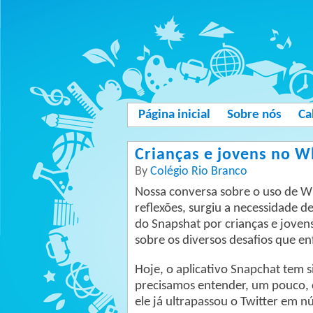
Página inicial
Sobre nós
Ca
Crianças e jovens no 
By
Colégio Rio Branco
Nossa conversa sobre o uso de Wh
reflexões, surgiu a necessidade 
do Snapshat por crianças e joven
sobre os diversos desafios que en
Hoje, o aplicativo Snapchat tem s
precisamos entender, um pouco, 
ele já ultrapassou o Twitter em n