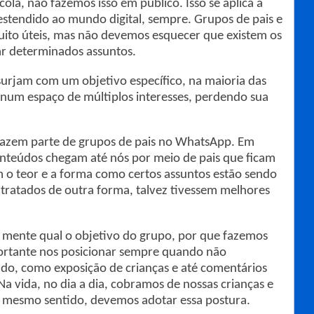
cola, não fazemos isso em público. Isso se aplica a
r estendido ao mundo digital, sempre. Grupos de pais e
to úteis, mas não devemos esquecer que existem os
tar determinados assuntos.
rjam com um objetivo específico, na maioria das
num espaço de múltiplos interesses, perdendo sua
o fazem parte de grupos de pais no WhatsApp. Em
nteúdos chegam até nós por meio de pais que ficam
o teor e a forma como certos assuntos estão sendo
 tratados de outra forma, talvez tivessem melhores
 mente qual o objetivo do grupo, por que fazemos
portante nos posicionar sempre quando não
o, como exposição de crianças e até comentários
a vida, no dia a dia, cobramos de nossas crianças e
e mesmo sentido, devemos adotar essa postura.