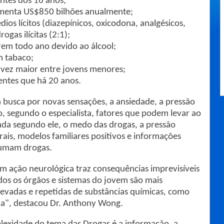
tes dos 16 anos;
menta US$850 bilhões anualmente;
os lícitos (diazepínicos, oxicodona, analgésicos,
ogas ilícitas (2:1);
rem todo ano devido ao álcool;
m tabaco;
 vez maior entre jovens menores;
entes que há 20 anos.
a busca por novas sensações, a ansiedade, a pressão
o, segundo o especialista, fatores que podem levar ao
inda segundo ele, o medo das drogas, a pressão
ais, modelos familiares positivos e informações
sumam drogas.
m ação neurológica traz consequências imprevisíveis
os os órgãos e sistemas do jovem são mais
elevadas e repetidas de substâncias químicas, como
ha", destacou Dr. Anthony Wong.