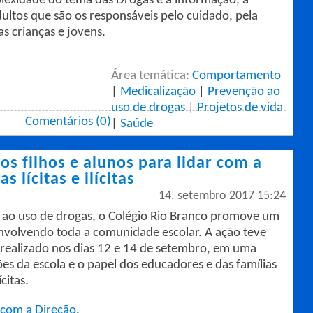
lexidade do tema das Drogas é a informação, a
dultos que são os responsáveis pelo cuidado, pela
s crianças e jovens.
Área temática:
Comportamento
|
Medicalização
|
Prevenção ao
uso de drogas
|
Projetos de vida
Comentários (0)
|
Saúde
s filhos e alunos para lidar com a
 lícitas e ilícitas
14. setembro 2017 15:24
o ao uso de drogas, o Colégio Rio Branco promove um
 envolvendo toda a comunidade escolar. A ação teve
 realizado nos dias 12 e 14 de setembro, em uma
es da escola e o papel dos educadores e das famílias
citas.
 com a Direção
.