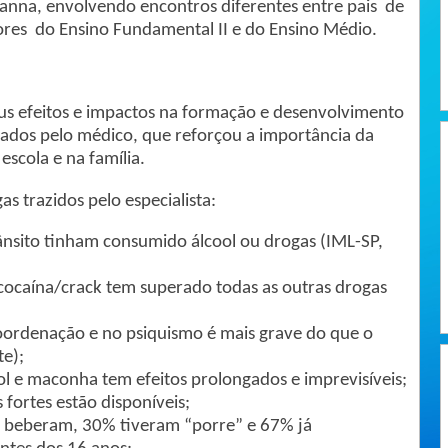
ianna, envolvendo encontros diferentes entre pais de
sores do Ensino Fundamental II e do Ensino Médio.
seus efeitos e impactos na formação e desenvolvimento
ados pelo médico, que reforçou a importância da
scola e na família.
s trazidos pelo especialista:
rânsito tinham consumido álcool ou drogas (IML-SP,
ocaína/crack tem superado todas as outras drogas
oordenação e no psiquismo é mais grave do que o
te);
l e maconha tem efeitos prolongados e imprevisíveis;
fortes estão disponíveis;
á beberam, 30% tiveram “porre” e 67% já