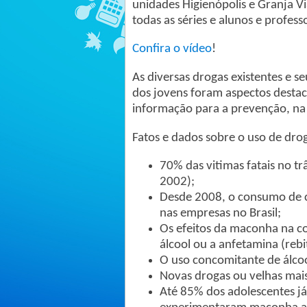
unidades Higienópolis e Granja V
todas as séries e alunos e profes
Confira o vídeo
!
As diversas drogas existentes e 
dos jovens foram aspectos destac
informação para a prevenção, na e
Fatos e dados sobre o uso de droga
70% das vitimas fatais no t
2002);
Desde 2008, o consumo de c
nas empresas no Brasil;
Os efeitos da maconha na c
álcool ou a anfetamina (rebi
O uso concomitante de álcoo
Novas drogas ou velhas mais 
Até 85% dos adolescentes j