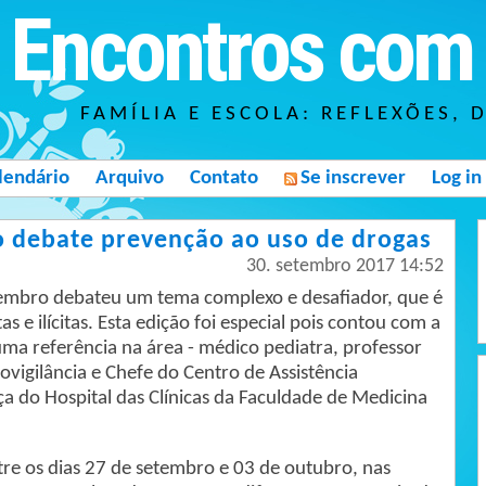
Encontros com 
FAMÍLIA E ESCOLA: REFLEXÕES, 
lendário
Arquivo
Contato
Se inscrever
Log in
o debate prevenção ao uso de drogas
30. setembro 2017 14:52
embro debateu um tema complexo e desafiador, que é
s e ilícitas. Esta edição foi especial pois contou com a
a referência na área - médico pediatra, professor
ovigilância e Chefe do Centro de Assistência
nça do Hospital das Clínicas da Faculdade de Medicina
tre os dias 27 de setembro e 03 de outubro, nas