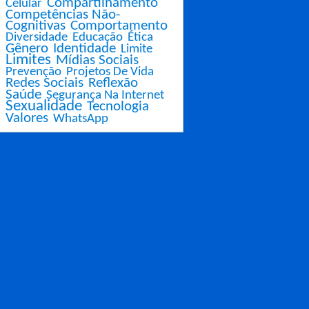
Compartilhamento
Celular
Competências Não-
Cognitivas
Comportamento
Diversidade
Educação
Ética
Gênero
Identidade
Limite
Limites
Mídias Sociais
Prevenção
Projetos De Vida
Redes Sociais
Reflexão
Saúde
Segurança Na Internet
Sexualidade
Tecnologia
Valores
WhatsApp