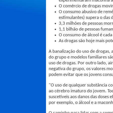
experimentaram maconha an
O comércio de drogas movi
O consumo abusivo de remédi
estimulantes) supera o das dr
3,3 milhões de pessoas mor
1,1 bilhão de pessoas fuma
O consumo de álcool é cada
As drogas são hoje mais pot
A banalização do uso de drogas, 
do grupo e modelos familiares sã
uso de drogas. Por outro lado, a
negativa do grupo, os valores mor
podem evitar que os jovens con
"O uso de qualquer substância co
ao cérebro imaturo do jovem. Tod
suscetíveis aos danos das doses 
por exemplo, o álcool e a macon