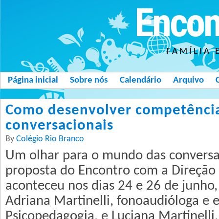
Encon
FAMÍLIA 
Página inicial
Sobre nós
Calendário
Arquivo
Como desenvolver competênci
conversacionais
By
Colégio Rio Branco
Um olhar para o mundo das conversas
proposta do Encontro com a Direção 
aconteceu nos dias 24 e 26 de junho
Adriana Martinelli, fonoaudióloga e 
Psicopedagogia, e Luciana Martinelli,