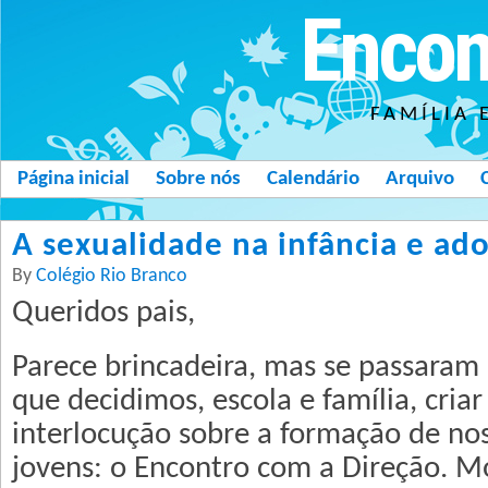
Encon
FAMÍLIA 
Página inicial
Sobre nós
Calendário
Arquivo
A sexualidade na infância e ad
By
Colégio Rio Branco
Queridos pais,
Parece brincadeira, mas se passaram
que decidimos, escola e família, criar
interlocução sobre a formação de nos
jovens: o Encontro com a Direção. M