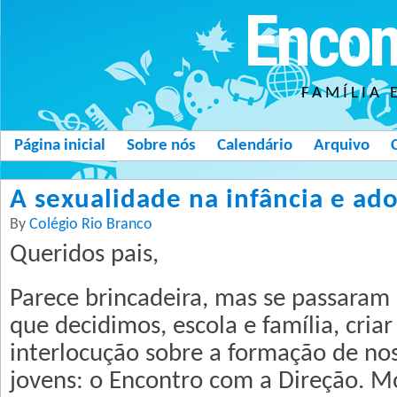
Encon
FAMÍLIA 
Página inicial
Sobre nós
Calendário
Arquivo
A sexualidade na infância e ad
By
Colégio Rio Branco
Queridos pais,
Parece brincadeira, mas se passaram
que decidimos, escola e família, criar
interlocução sobre a formação de nos
jovens: o Encontro com a Direção. M