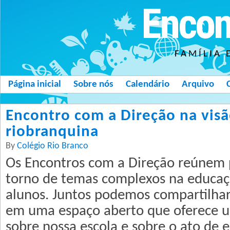
Encon
FAMÍLIA 
Página inicial
Sobre nós
Calendário
Arquivo
Encontro com a Direção na vis
riobranquina
By
Colégio Rio Branco
Os Encontros com a Direção reúnem 
torno de temas complexos na educaçã
alunos. Juntos podemos compartilhar 
em uma espaço aberto que oferece u
sobre nossa escola e sobre o ato de e