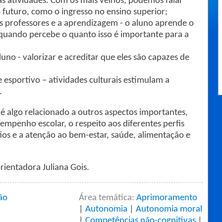
 as atividades. Com os mais velhos, podemos falar
o futuro, como o ingresso no ensino superior;
s professores e a aprendizagem - o aluno aprende o
uando percebe o quanto isso é importante para a
no - valorizar e acreditar que eles são capazes de
e esportivo – atividades culturais estimulam a
.
 algo relacionado a outros aspectos importantes,
enho escolar, o respeito aos diferentes perfis
fios e a atenção ao bem-estar, saúde, alimentação e
rientadora Juliana Gois.
ão
Área temática:
Aprimoramento
|
Autonomia
|
Autonomia moral
|
Competências não-cognitivas
|