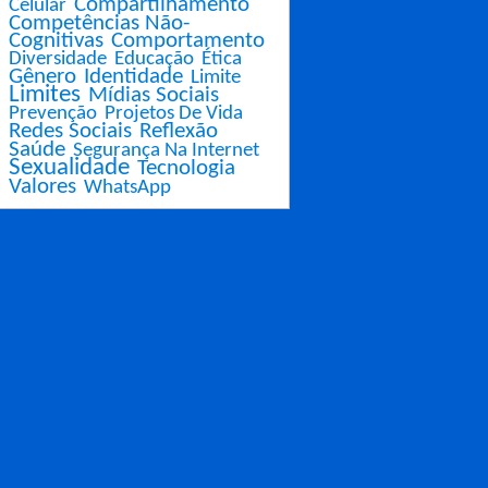
Compartilhamento
Celular
Competências Não-
Cognitivas
Comportamento
Diversidade
Educação
Ética
Gênero
Identidade
Limite
Limites
Mídias Sociais
Prevenção
Projetos De Vida
Redes Sociais
Reflexão
Saúde
Segurança Na Internet
Sexualidade
Tecnologia
Valores
WhatsApp