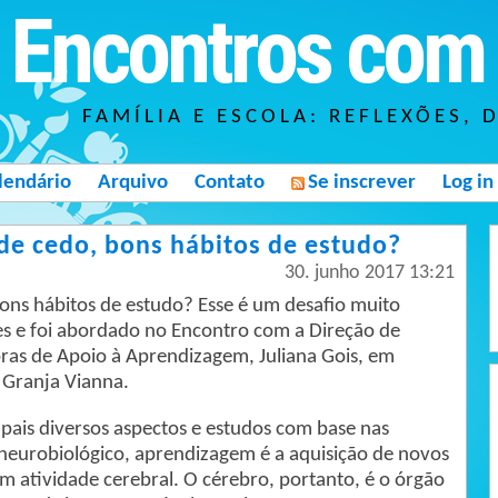
Encontros com 
FAMÍLIA E ESCOLA: REFLEXÕES, 
lendário
Arquivo
Contato
Se inscrever
Log in
de cedo, bons hábitos de estudo?
30. junho 2017 13:21
ons hábitos de estudo? Esse é um desafio muito
es e foi abordado no Encontro com a Direção de
ras de Apoio à Aprendizagem, Juliana Gois, em
a Granja Vianna.
ais diversos aspectos e estudos com base nas
 neurobiológico, aprendizagem é a aquisição de novos
 atividade cerebral. O cérebro, portanto, é o órgão