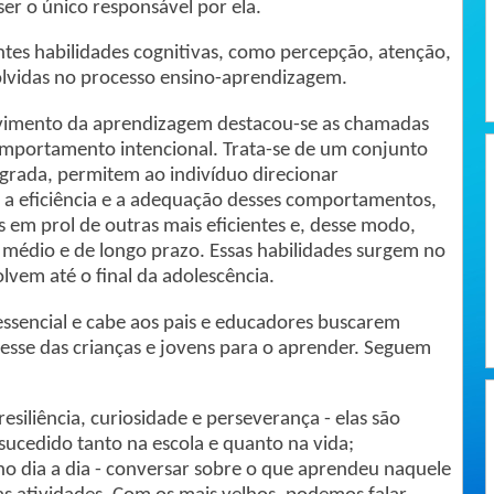
er o único responsável por ela.
ntes habilidades cognitivas, como percepção, atenção,
lvidas no processo ensino-aprendizagem.
lvimento da aprendizagem destacou-se as chamadas
omportamento intencional. Trata-se de um conjunto
egrada, permitem ao indivíduo direcionar
 a eficiência e a adequação desses comportamentos,
s em prol de outras mais eficientes e, desse modo,
 médio e de longo prazo. Essas habilidades surgem no
lvem até o final da adolescência.
essencial e cabe aos pais e educadores buscarem
resse das crianças e jovens para o aprender. Seguem
esiliência, curiosidade e perseverança - elas são
ucedido tanto na escola e quanto na vida;
no dia a dia - conversar sobre o que aprendeu naquele