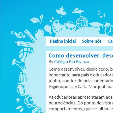
Página inicial
Sobre nós
Ca
Como desenvolver, des
By
Colégio Rio Branco
Como desenvolver, desde cedo, b
importante para pais e educador
junho, conduzido pelas orientado
Higienópolis, e Carla Marquat, n
As educadoras apresentaram aos p
neurociências. Do ponto de vista
comportamentos, que resultam em