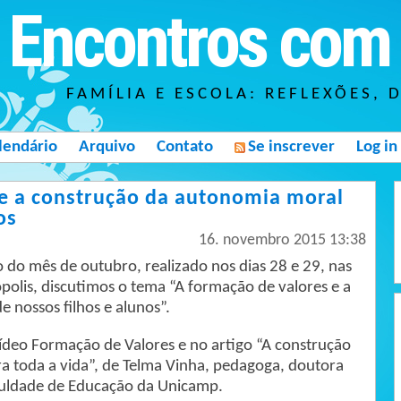
Encontros com 
FAMÍLIA E ESCOLA: REFLEXÕES, 
lendário
Arquivo
Contato
Se inscrever
Log in
 e a construção da autonomia moral
os
16. novembro 2015 13:38
do mês de outubro, realizado nos dias 28 e 29, nas
polis, discutimos o tema “A formação de valores e a
 nossos filhos e alunos”.
vídeo Formação de Valores e no artigo “A construção
a toda a vida”, de Telma Vinha, pedagoga, doutora
culdade de Educação da Unicamp.