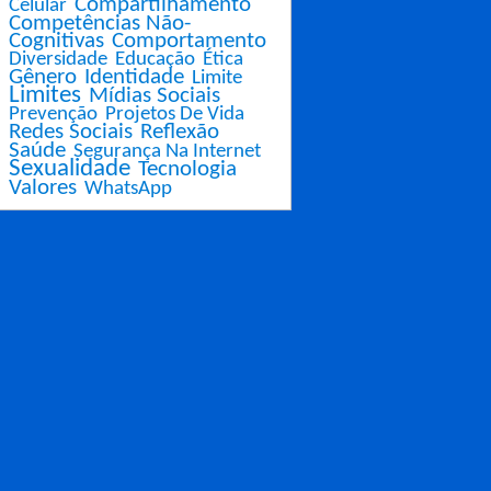
Compartilhamento
Celular
Competências Não-
Cognitivas
Comportamento
Diversidade
Educação
Ética
Gênero
Identidade
Limite
Limites
Mídias Sociais
Prevenção
Projetos De Vida
Redes Sociais
Reflexão
Saúde
Segurança Na Internet
Sexualidade
Tecnologia
Valores
WhatsApp