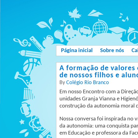
Página inicial
Sobre nós
Ca
A formação de valores
de nossos filhos e alun
By
Colégio Rio Branco
Em nosso Encontro com a Direção 
unidades Granja Vianna e Higienó
construção da autonomia moral de
Nossa conversa foi inspirada no 
da autonomia: uma conquista par
em Educação e professora da Fa