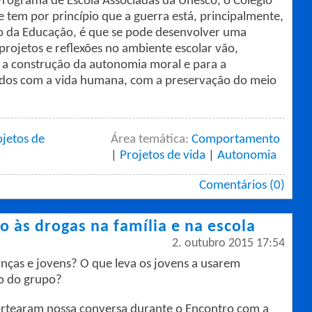
 Programa de Escola Associadas da Unesco, o Colégio
tem por princípio que a guerra está, principalmente,
io da Educação, é que se pode desenvolver uma
 projetos e reflexões no ambiente escolar vão,
 a construção da autonomia moral e para a
zados com a vida humana, com a preservação do meio
ojetos de
Área temática:
Comportamento
|
Projetos de vida
|
Autonomia
Comentários (0)
o às drogas na família e na escola
2. outubro 2015 17:54
nças e jovens? O que leva os jovens a usarem
o do grupo?
nortearam nossa conversa durante o Encontro com a