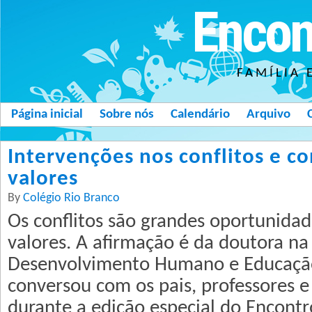
Encon
FAMÍLIA 
Página inicial
Sobre nós
Calendário
Arquivo
Intervenções nos conflitos e c
valores
By
Colégio Rio Branco
Os conflitos são grandes oportunida
valores. A afirmação é da doutora na 
Desenvolvimento Humano e Educação
conversou com os pais, professores 
durante a edição especial do Encontr