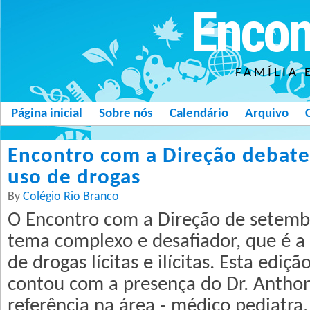
Encon
FAMÍLIA 
Página inicial
Sobre nós
Calendário
Arquivo
Encontro com a Direção debat
uso de drogas
By
Colégio Rio Branco
O Encontro com a Direção de setem
tema complexo e desafiador, que é a
de drogas lícitas e ilícitas. Esta ediçã
contou com a presença do Dr. Anth
referência na área - médico pediatra,