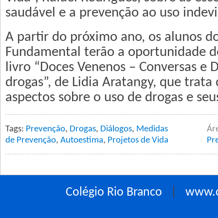
saudável e a prevenção ao uso indevi
A partir do próximo ano, os alunos d
Fundamental terão a oportunidade d
livro “Doces Venenos – Conversas e 
drogas”, de Lidia Aratangy, que trata
aspectos sobre o uso de drogas e seus
Tags:
Prevenção
,
Drogas
,
Diálogos
,
Medidas
Ár
de Prevenção
,
Autoestima
,
Projetos de Vida
Pr
Colégio Rio Branco
|
www.c