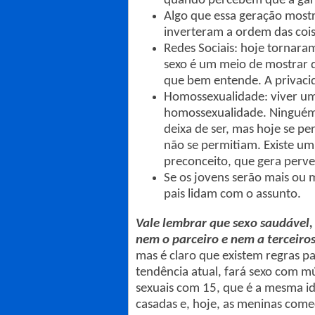
quando percebem que a garot
Algo que essa geração mostr
inverteram a ordem das cois
Redes Sociais: hoje tornaram
sexo é um meio de mostrar q
que bem entende. A privaci
Homossexualidade: viver um
homossexualidade. Ninguém 
deixa de ser, mas hoje se p
não se permitiam. Existe um 
preconceito, que gera perve
Se os jovens serão mais ou 
pais lidam com o assunto.
Vale lembrar que sexo saudável,
nem o parceiro e nem a terceiro
mas é claro que existem regras p
tendência atual, fará sexo com m
sexuais com 15, que é a mesma ida
casadas e, hoje, as meninas come