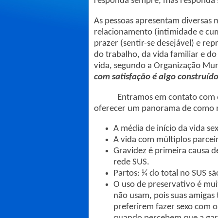
responda sempre, mas responda 
As pessoas apresentam diversas 
relacionamento (intimidade e cum
prazer (sentir-se desejável) e re
do trabalho, da vida familiar e do
vida, segundo a Organização Mun
com satisfação é algo construído
Entramos em contato com dive
oferecer um panorama de como mu
A média de início da vida s
A vida com múltiplos parcei
Gravidez é primeira causa d
rede SUS.
Partos: ¼ do total no SUS sã
O uso de preservativo é muit
não usam, pois suas amigas 
preferirem fazer sexo com o