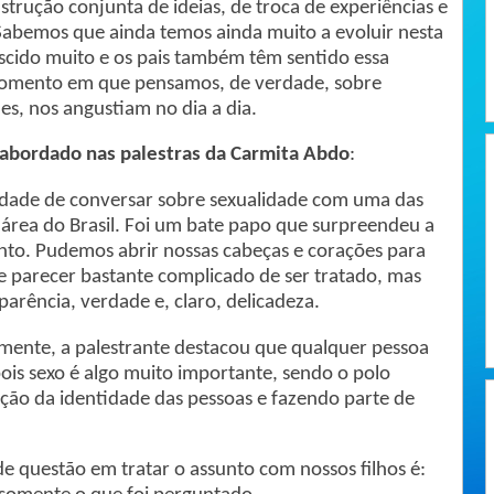
trução conjunta de ideias, de troca de experiências e
Sabemos que ainda temos ainda muito a evoluir nesta
escido muito e os pais também têm sentido essa
 momento em que pensamos, de verdade, sobre
es, nos angustiam no dia a dia.
 abordado nas palestras da Carmita Abdo
:
e de conversar sobre sexualidade com uma das
 área do Brasil. Foi um bate papo que surpreendeu a
unto. Pudemos abrir nossas cabeças e corações para
e parecer bastante complicado de ser tratado, mas
arência, verdade e, claro, delicadeza.
amente, a palestrante destacou que qualquer pessoa
 pois sexo é algo muito importante, sendo o polo
ação da identidade das pessoas e fazendo parte de
estão em tratar o assunto com nossos filhos é: