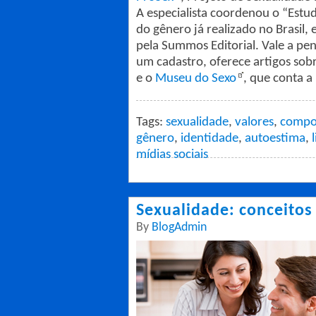
A especialista coordenou o “Estud
do gênero já realizado no Brasil, 
pela Summos Editorial. Vale a pe
um cadastro, oferece artigos sob
e o
Museu do Sexo
, que conta a
Tags:
sexualidade
,
valores
,
compo
gênero
,
identidade
,
autoestima
,
mídias sociais
Sexualidade: conceitos 
By
BlogAdmin