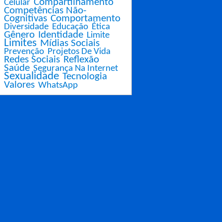
Compartilhamento
Celular
Competências Não-
Cognitivas
Comportamento
Diversidade
Educação
Ética
Gênero
Identidade
Limite
Limites
Mídias Sociais
Prevenção
Projetos De Vida
Redes Sociais
Reflexão
Saúde
Segurança Na Internet
Sexualidade
Tecnologia
Valores
WhatsApp