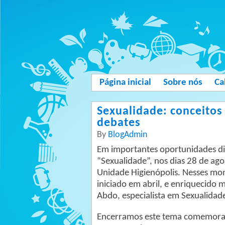
Página inicial
Sobre nós
Ca
Sexualidade: conceitos 
debates
By
BlogAdmin
Em importantes oportunidades dis
“Sexualidade”, nos dias 28 de ag
Unidade Higienópolis. Nesses mom
iniciado em abril, e enriquecido 
Abdo, especialista em Sexualidad
Encerramos este tema comemoran