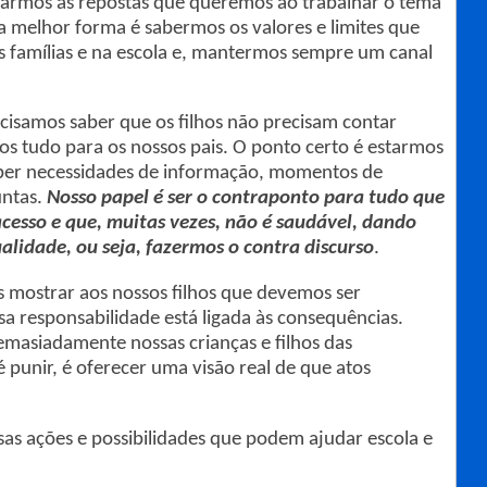
rarmos as repostas que queremos ao trabalhar o tema
 melhor forma é sabermos os valores e limites que
 famílias e na escola e, mantermos sempre um canal
ecisamos saber que os filhos não precisam contar
 tudo para os nossos pais. O ponto certo é estarmos
ber necessidades de informação, momentos de
untas.
Nosso papel é ser o contraponto para tudo que
acesso e que, muitas vezes, não é saudável, dando
alidade, ou seja, fazermos o contra discurso
.
 mostrar aos nossos filhos que devemos ser
sa responsabilidade está ligada às consequências.
emasiadamente nossas crianças e filhos das
 punir, é oferecer uma visão real de que atos
as ações e possibilidades que podem ajudar escola e