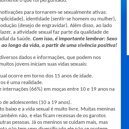
somente o que foi perguntado.
motivações para tornarem-se sexualmente ativas:
plicidade), identidade (sentir-se homem ou mulher),
produção (desejo de engravidar). Além disso, ao lado
 lazer, a atividade sexual faz parte da qualidade de
dial da Saúde.
Com isso, é importante lembrar: Sexo
 ao longo da vida, a partir de uma vivência positiva!
rsos dados e informações, que podem nos
itos jovens iniciam suas vidas sexuais:
exual ocorre em torno dos 15 anos de idade.
ros é uma realidade.
e internações (66%) em moças entre 10 e 19 anos na
o de adolescentes (10 a 19 anos).
o baixo e a vida sexual é muito livre. Muitas meninas
também não, e elas ficam receosas de os garotos
utras pessoas. Já os meninos se cuidam mais, mas