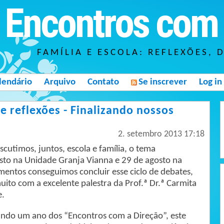
Encontros com 
FAMÍLIA E ESCOLA: REFLEXÕES, 
lendário
Arquivo
Contato
Se inscrever
Log in
e reflexões - Finalizando nossos
2. setembro 2013 17:18
cutimos, juntos, escola e família, o tema
osto na Unidade Granja Vianna e 29 de agosto na
entos conseguimos concluir esse ciclo de debates,
muito com a excelente palestra da Prof.ª Dr.ª Carmita
e.
do um ano dos “Encontros com a Direção”, este