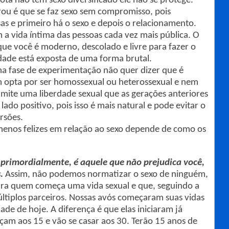
a não tem sexo diversificado ele não se protege.
ou é que se faz sexo sem compromisso, pois
as e primeiro há o sexo e depois o relacionamento.
 a vida íntima das pessoas cada vez mais pública. O
ue você é moderno, descolado e livre para fazer o
dade está exposta de uma forma brutal.
a fase de experimentação não quer dizer que é
opta por ser homossexual ou heterossexual e nem
ermite uma liberdade sexual que as gerações anteriores
lado positivo, pois isso é mais natural e pode evitar o
rsões.
menos felizes em relação ao sexo depende de como os
 primordialmente, é aquele que não prejudica você,
s.
Assim, não podemos normatizar o sexo de ninguém,
ara quem começa uma vida sexual e que, seguindo a
últiplos parceiros. Nossas avós começaram suas vidas
de de hoje. A diferença é que elas iniciaram já
çam aos 15 e vão se casar aos 30. Terão 15 anos de