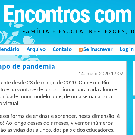
Encontros com 
FAMÍLIA E ESCOLA: REFLEXÕES, 
lendário
Arquivo
Contato
Se inscrever
Log in
empo de pandemia
14. maio 2020 17:07
erente desde 23 de março de 2020. O mesmo Rio
to e na vontade de proporcionar para cada aluno e
qualidade, num modelo, que, de uma semana para
 virtual.
essa forma de ensinar e aprender, nesta dimensão, é
o! Ao longo desses dois meses, vivemos inúmeros
ão as vidas dos alunos, dos pais e dos educadores.