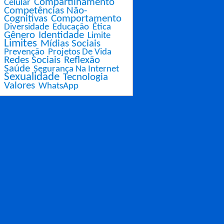
Compartilhamento
Celular
Competências Não-
Cognitivas
Comportamento
Diversidade
Educação
Ética
Gênero
Identidade
Limite
Limites
Mídias Sociais
Prevenção
Projetos De Vida
Redes Sociais
Reflexão
Saúde
Segurança Na Internet
Sexualidade
Tecnologia
Valores
WhatsApp