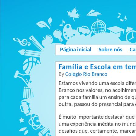
Página inicial
Sobre nós
Ca
Família e Escola em t
By
Colégio Rio Branco
Estamos vivendo uma escola dif
Branco nos valores, no acolhimen
para cada família um ensino de 
outra, passou do presencial para o
É muito importante destacar que 
uma experiência inédita no mund
desafios que, certamente, marcar