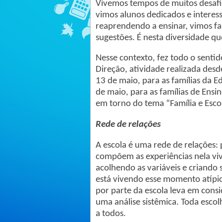
Vivemos tempos de muitos desafi
vimos alunos dedicados e interes
reaprendendo a ensinar, vimos fam
sugestões. É nesta diversidade qu
Nesse contexto, fez todo o senti
Direção, atividade realizada des
13 de maio, para as famílias da E
de maio, para as famílias de Ens
em torno do tema “Família e Esc
Rede de relações
A escola é uma rede de relações: 
compõem as experiências nela vivi
acolhendo as variáveis e criando s
está vivendo esse momento atípic
por parte da escola leva em consi
uma análise sistêmica. Toda escol
a todos.