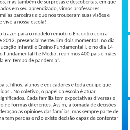
os, mas também de surpresas e descobertas, em que
sados em seu aprendizado, vimos professores
ílias parceiras e que nos trouxeram suas visões e
e vive a nossa escola!
do trazer para o modelo remoto o Encontro com a
de 2012, presencialmente. Em dois momentos, no dia
ducação Infantil e Ensino Fundamental I, e no dia 14
ino Fundamental II e Médio, reunimos 400 pais e mães
ola em tempo de pandemia”.
pais, filhos, alunos e educadores e toda equipe que
das.. No coletivo, o papel da escola é atuar
ignificados. Cada família tem expectativas diversas e
o de formas diferentes. Assim, a tomada de decisões
deração as opiniões das famílias, mas sempre parte de
ha tem perdas e não existe decisão capaz de contentar