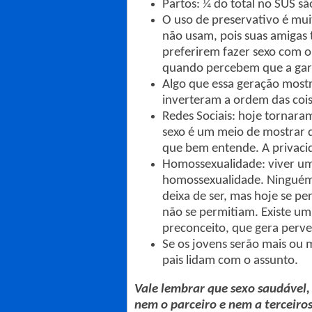
Partos: ¼ do total no SUS sã
O uso de preservativo é muit
não usam, pois suas amigas 
preferirem fazer sexo com o
quando percebem que a garot
Algo que essa geração mostr
inverteram a ordem das cois
Redes Sociais: hoje tornaram
sexo é um meio de mostrar q
que bem entende. A privaci
Homossexualidade: viver um
homossexualidade. Ninguém 
deixa de ser, mas hoje se p
não se permitiam. Existe um 
preconceito, que gera perve
Se os jovens serão mais ou 
pais lidam com o assunto.
Vale lembrar que sexo saudável,
nem o parceiro e nem a terceiro