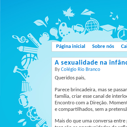
Página inicial
Sobre nós
Ca
A sexualidade na infân
By
Colégio Rio Branco
Queridos pais,
Parece brincadeira, mas se passa
família, criar esse canal de inter
Encontro com a Direção. Moment
e compartilhados, sem a pretensão
Mais do que uma conversa entre p