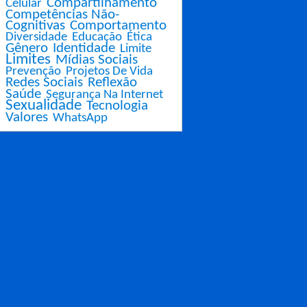
Compartilhamento
Celular
Competências Não-
Cognitivas
Comportamento
Diversidade
Educação
Ética
Gênero
Identidade
Limite
Limites
Mídias Sociais
Prevenção
Projetos De Vida
Redes Sociais
Reflexão
Saúde
Segurança Na Internet
Sexualidade
Tecnologia
Valores
WhatsApp