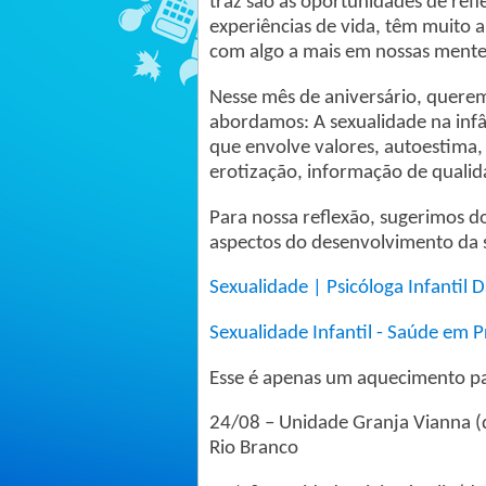
traz são as oportunidades de refl
experiências de vida, têm muito 
com algo a mais em nossas mente
Nesse mês de aniversário, quer
abordamos: A sexualidade na infâ
que envolve valores, autoestima, 
erotização, informação de qualida
Para nossa reflexão, sugerimos d
aspectos do desenvolvimento da s
Sexualidade | Psicóloga Infantil D
Sexualidade Infantil - Saúde em P
Esse é apenas um aquecimento par
24/08 – Unidade Granja Vianna (d
Rio Branco