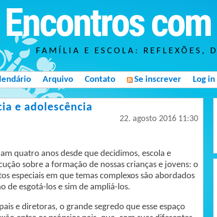
Encontros com 
FAMÍLIA E ESCOLA: REFLEXÕES, 
lendário
Arquivo
Contato
Se inscrever
Log in
cia e adolescência
22. agosto 2016 11:30
ram quatro anos desde que decidimos, escola e
locução sobre a formação de nossas crianças e jovens: o
os especiais em que temas complexos são abordados
 de esgotá-los e sim de ampliá-los.
ais e diretoras, o grande segredo que esse espaço