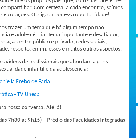
exão entre os próprios pais, que, com suas diferentes
a compartilhar. Com certeza, a cada encontro, saímos
s e corações. Obrigada por essa oportunidade!
emos trazer um tema que há algum tempo não
ncia e adolescência. Tema importante e desafiador,
relação entre público e privado, redes sociais,
de, respeito, enfim, esses e muitos outros aspectos!
ois vídeos de profissionais que abordam alguns
exualidade infantil e da adolescência:
aniella Freixo de Faria
rática - TV Unesp
a nossa conversa! Até lá!
as 7h30 às 9h15) – Prédio das Faculdades Integradas