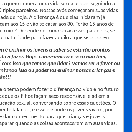
ara quem começa uma vida sexual e que, seguindo a
últiplos parceiros. Nossas avós começaram suas vidas
de de hoje. A diferença é que elas iniciaram já
çam aos 15 e vão se casar aos 30. Terão 15 anos de
 ou ruim? Depende de como serão esses parceiros, se
rão maturidade para fazer aquilo a que se propõem.
 é ensinar os jovens a saber se estarão prontos
ndo a fazer. Hoje, compromisso e sexo não têm,
 com isso que temos que lidar? Vamos ser a favor ou
ntando isso ou podemos ensinar nossas crianças e
ão!!!
re o tema podem fazer a diferença na vida e no futuro
os que os filhos façam sexo responsável e adiem a
ducação sexual, conversando sobre essas questões. O
nte falando, é esse e é onde os jovens vivem, por
 e dar conhecimento para que crianças e jovens
eparar quando as coisas acontecerem em suas vidas.