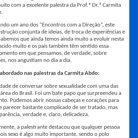
muito com a excelente palestra da Prof.ª Dr.ª Carmita
e.
do um ano dos “Encontros com a Direção”, este
trução conjunta de ideias, de troca de experiências e
Sabemos que ainda temos ainda muito a evoluir nesta
escido muito e os pais também têm sentido essa
 momento em que pensamos, de verdade, sobre
es, nos angustiam no dia a dia.
 abordado nas palestras da Carmita Abdo
:
e de conversar sobre sexualidade com uma das
 área do Brasil. Foi um bate papo que surpreendeu a
unto. Pudemos abrir nossas cabeças e corações para
e parecer bastante complicado de ser tratado, mas
arência, verdade e, claro, delicadeza.
amente, a palestrante destacou que qualquer pessoa
 pois sexo é algo muito importante, sendo o polo