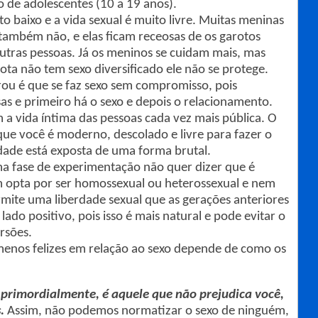
o de adolescentes (10 a 19 anos).
o baixo e a vida sexual é muito livre. Muitas meninas
também não, e elas ficam receosas de os garotos
utras pessoas. Já os meninos se cuidam mais, mas
a não tem sexo diversificado ele não se protege.
ou é que se faz sexo sem compromisso, pois
as e primeiro há o sexo e depois o relacionamento.
 a vida íntima das pessoas cada vez mais pública. O
ue você é moderno, descolado e livre para fazer o
dade está exposta de uma forma brutal.
a fase de experimentação não quer dizer que é
opta por ser homossexual ou heterossexual e nem
ermite uma liberdade sexual que as gerações anteriores
lado positivo, pois isso é mais natural e pode evitar o
rsões.
menos felizes em relação ao sexo depende de como os
 primordialmente, é aquele que não prejudica você,
s.
Assim, não podemos normatizar o sexo de ninguém,