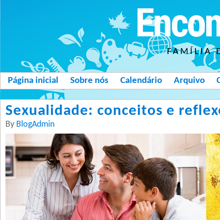
Encon
FAMÍLIA 
Página inicial
Sobre nós
Calendário
Arquivo
Sexualidade: conceitos e refle
By
BlogAdmin