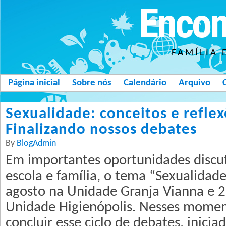
Encon
FAMÍLIA 
Página inicial
Sobre nós
Calendário
Arquivo
Sexualidade: conceitos e reflex
Finalizando nossos debates
By
BlogAdmin
Em importantes oportunidades discut
escola e família, o tema “Sexualidade
agosto na Unidade Granja Vianna e 2
Unidade Higienópolis. Nesses mome
concluir esse ciclo de debates, inicia