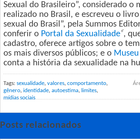
Sexual do Brasileiro”, considerado o 
realizado no Brasil, e escreveu o liv
sexual do Brasil”, pela Summos Editor
conferir o
Portal da Sexualidade
, qu
cadastro, oferece artigos sobre o t
os mais diversos públicos; e o
Museu 
conta a história da sexualidade na 
Tags:
sexualidade
,
valores
,
comportamento
,
Ár
gênero
,
identidade
,
autoestima
,
limites
,
mídias sociais
Posts relacionados