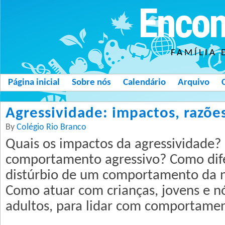
Encon
FAMÍLIA 
Página inicial
Sobre nós
Calendário
Arquivo
Agressividade: impactos, razões
By
Colégio Rio Branco
Quais os impactos da agressividade?
comportamento agressivo? Como dif
distúrbio de um comportamento da 
Como atuar com crianças, jovens e n
adultos, para lidar com comportamen