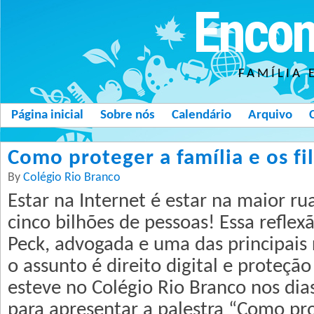
Encon
FAMÍLIA 
Página inicial
Sobre nós
Calendário
Arquivo
Como proteger a família e os fi
By
Colégio Rio Branco
Estar na Internet é estar na maior r
cinco bilhões de pessoas! Essa reflexã
Peck, advogada e uma das principais
o assunto é direito digital e proteção
esteve no Colégio Rio Branco nos dia
para apresentar a palestra “Como pro