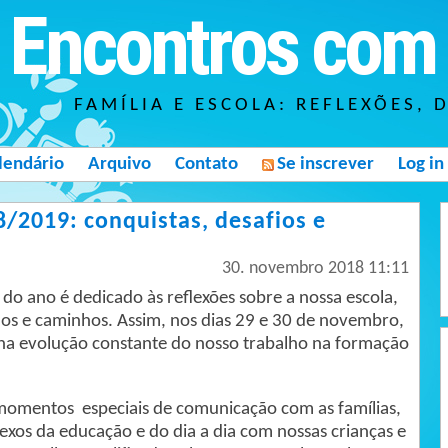
Encontros com 
FAMÍLIA E ESCOLA: REFLEXÕES, 
lendário
Arquivo
Contato
Se inscrever
Log in
8/2019: conquistas, desafios e
30. novembro 2018 11:11
do ano é dedicado às reflexões sobre a nossa escola,
fios e caminhos. Assim, nos dias 29 e 30 de novembro,
na evolução constante do nosso trabalho na formação
omentos especiais de comunicação com as famílias,
os da educação e do dia a dia com nossas crianças e