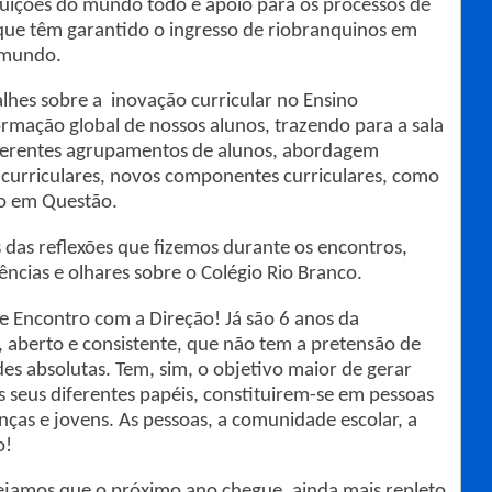
ituições do mundo todo e apoio para os processos de
que têm garantido o ingresso de riobranquinos em
o mundo.
hes sobre a inovação curricular no Ensino
rmação global de nossos alunos, trazendo para a sala
 diferentes agrupamentos de alunos, abordagem
 curriculares, novos componentes curriculares, como
no em Questão.
 das reflexões que fizemos durante os encontros,
ências e olhares sobre o Colégio Rio Branco.
e Encontro com a Direção! Já são 6 anos da
, aberto e consistente, que não tem a pretensão de
es absolutas. Tem, sim, o objetivo maior de gerar
os seus diferentes papéis, constituirem-se em pessoas
nças e jovens. As pessoas, a comunidade escolar, a
o!
ejamos que o próximo ano chegue, ainda mais repleto