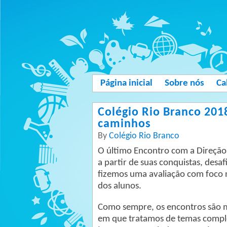
Página inicial
Sobre nós
Ca
Colégio Rio Branco 201
caminhos
By
Colégio Rio Branco
O último Encontro com a Direção 
a partir de suas conquistas, desa
fizemos uma avaliação com foco 
dos alunos.
Como sempre, os encontros são m
em que tratamos de temas complex