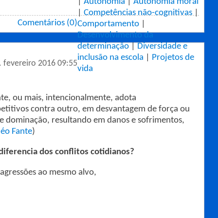
|
Autonomia
|
Autonomia moral
|
Competências não-cognitivas
|
Comentários (0)
Comportamento
|
Desenvolvimento da
determinação
|
Diversidade e
inclusão na escola
|
Projetos de
. fevereiro 2016 09:55
vida
te, ou mais, intencionalmente, adota
etitivos contra outro, em desvantagem de força ou
 e dominação, resultando em danos e sofrimentos,
léo Fante
)
diferencia dos conflitos cotidianos?
s agressões ao mesmo alvo,