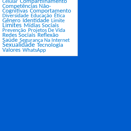
Compartilhamento
Celular
Competências Não-
Cognitivas
Comportamento
Diversidade
Educação
Ética
Gênero
Identidade
Limite
Limites
Mídias Sociais
Prevenção
Projetos De Vida
Redes Sociais
Reflexão
Saúde
Segurança Na Internet
Sexualidade
Tecnologia
Valores
WhatsApp