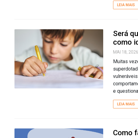
LEIA MAIS
Será qu
como id
MAI 18, 202
Muitas veze
superdotad
vulneráveis
comportamen
e questiona
LEIA MAIS
Como fa