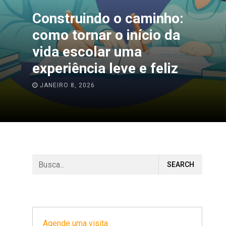
 o caminho:
Dicas para 
o início da
inteligência 
r uma
rotina de e
leve e feliz
casa
NOVEMBRO 12, 2025
Agende uma visita