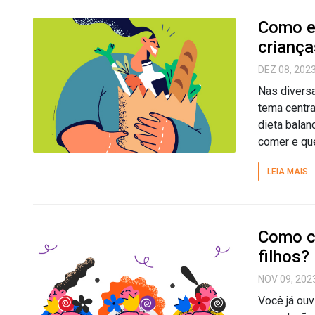
Como e
criança
DEZ 08, 202
Nas diversa
tema centra
dieta balan
comer e qu
LEIA MAIS
Como c
filhos?
NOV 09, 202
Você já ouv