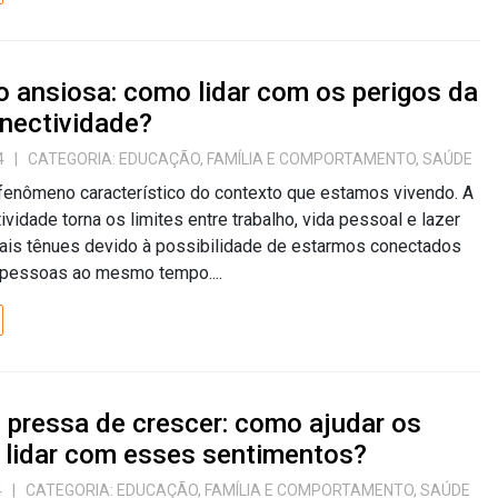
 ansiosa: como lidar com os perigos da
nectividade?
4
| CATEGORIA:
EDUCAÇÃO
,
FAMÍLIA E COMPORTAMENTO
,
SAÚDE
fenômeno característico do contexto que estamos vivendo. A
ividade torna os limites entre trabalho, vida pessoal e lazer
ais tênues devido à possibilidade de estarmos conectados
 pessoas ao mesmo tempo....
pressa de crescer: como ajudar os
a lidar com esses sentimentos?
4
| CATEGORIA:
EDUCAÇÃO
,
FAMÍLIA E COMPORTAMENTO
,
SAÚDE