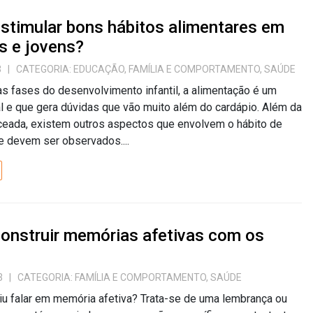
stimular bons hábitos alimentares em
s e jovens?
3
| CATEGORIA:
EDUCAÇÃO
,
FAMÍLIA E COMPORTAMENTO
,
SAÚDE
s fases do desenvolvimento infantil, a alimentação é um
l e que gera dúvidas que vão muito além do cardápio. Além da
ceada, existem outros aspectos que envolvem o hábito de
e devem ser observados....
onstruir memórias afetivas com os
3
| CATEGORIA:
FAMÍLIA E COMPORTAMENTO
,
SAÚDE
iu falar em memória afetiva? Trata-se de uma lembrança ou