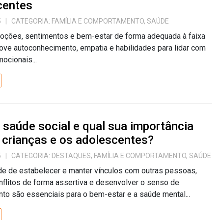
centes
5
| CATEGORIA:
FAMÍLIA E COMPORTAMENTO
,
SAÚDE
oções, sentimentos e bem-estar de forma adequada à faixa
ove autoconhecimento, empatia e habilidades para lidar com
ocionais...
 saúde social e qual sua importância
 crianças e os adolescentes?
5
| CATEGORIA:
DESTAQUES
,
FAMÍLIA E COMPORTAMENTO
,
SAÚDE
de de estabelecer e manter vínculos com outras pessoas,
nflitos de forma assertiva e desenvolver o senso de
to são essenciais para o bem-estar e a saúde mental...