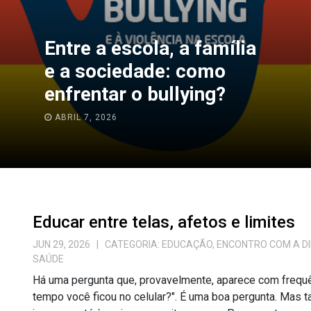
Passagem d
la, a família
Fundamenta
de: como
Médio: como
bullying?
tranquila e
JANEIRO 13, 2026
Educar entre telas, afetos e limites
JUN 29, 2026
| CATEGORIA:
EDUCAÇÃO
,
ENCONTRO COM A D
SAÚDE
Há uma pergunta que, provavelmente, aparece com frequên
tempo você ficou no celular?". É uma boa pergunta. Mas 