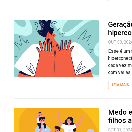
Geração
hiperco
OUT 03, 202
Esse é um 
hiperconect
cada vez m
com várias
LEIA MAIS
Medo e 
filhos 
SET 01, 202