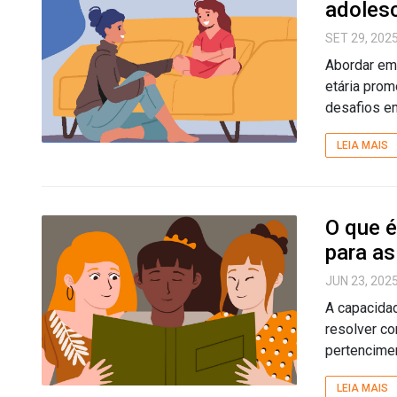
adoles
SET 29, 202
Abordar em
etária prom
desafios em
LEIA MAIS
O que é
para as
JUN 23, 202
A capacida
resolver co
pertencimen
LEIA MAIS