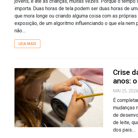
jovens, e até às crianças, muitas vezes. Porque o tempo 
importa. Duas horas de tela podem ser duas horas de u
que mora longe ou criando alguma coisa com as próprias
exposição, de um algoritmo influenciando o que ela nem 
não....
LEIA MAIS
Crise d
anos: o
MAI 25, 202
É completa
mudanças n
de desenvo
de leite, q
dos pais....