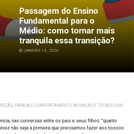
o Ensino
Construindo
l para o
como tornar 
 tornar mais
vida escola
ssa transição?
experiência 
JANEIRO 8, 2026
IREÇÃO
,
FAMÍLIA E COMPORTAMENTO
,
INOVAÇÃO E TECNOLOGIA
,
cia, nas conversas entre os pais e seus filhos: "quanto
talvez não seja a primeira que precisemos fazer aos nossos