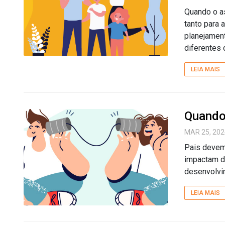
Quando o as
tanto para 
planejament
diferentes 
LEIA MAIS
Quando 
MAR 25, 202
Pais devem 
impactam de
desenvolvim
LEIA MAIS