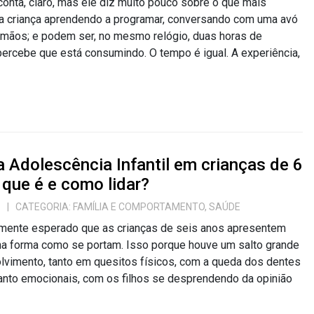
conta, claro, mas ele diz muito pouco sobre o que mais
ma criança aprendendo a programar, conversando com uma avó
 mãos; e podem ser, no mesmo relógio, duas horas de
percebe que está consumindo. O tempo é igual. A experiência,
a Adolescência Infantil em crianças de 6
 que é e como lidar?
6
| CATEGORIA:
FAMÍLIA E COMPORTAMENTO
,
SAÚDE
mente esperado que as crianças de seis anos apresentem
a forma como se portam. Isso porque houve um salto grande
lvimento, tanto em quesitos físicos, com a queda dos dentes
uanto emocionais, com os filhos se desprendendo da opinião