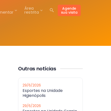
Área
Agende
mentar
restrita
sua visita
Outras notícias
29/6/2026
Esportes na Unidade
Higienópolis
29/6/2026