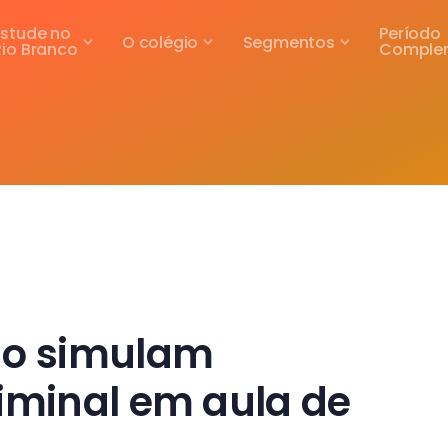
Estude no
Período
O colégio
Segmentos
Rio Branco
Comple
no simulam
iminal em aula de