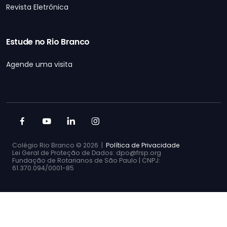
Revista Eletrônica
Estude no Rio Branco
Agende uma visita
Colégio Rio Branco ©
2026 |
Política de Privacidade
Lei Geral de Proteção de Dados: dpo@frsp.org
Fundação de Rotarianos de São Paulo | CNPJ:
61.370.094/0001-85