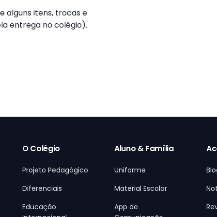
 alguns itens, trocas e
a entrega no colégio).
O Colégio
Aluno & Família
Ac
Projeto Pedagógico
Uniforme
Blo
Diferenciais
Material Escolar
Not
Educação
App de
Rev