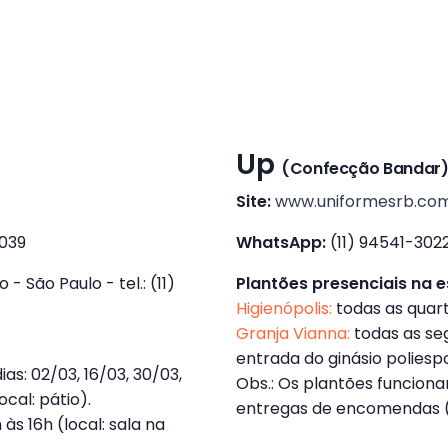
Up
(Confecção Bandar
Site:
www.uniformesrb.com
7039
WhatsApp:
(11) 94541-302
- São Paulo - tel.: (11)
Plantões presenciais na e
Higienópolis:
todas as quarta
Granja Vianna:
todas as seg
entrada do ginásio poliespo
as: 02/03, 16/03, 30/03,
Obs.: Os plantões funciona
ocal: pátio).
entregas de encomendas (
 às 16h (local: sala na