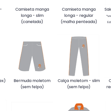
-
Camiseta manga
Camiseta manga
Sai
longa - slim
longa - regular
*u
(canelada)
(malha penteada)
Ed
ex)
Bermuda moletom
Calça moletom - slim
(sem felpa)
(sem felpa)
re