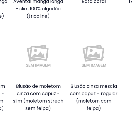
nga
Avental manga longa
Bata coral
T
- slim 100% algodão
e)
(tricoline)
om
Blusão de moletom
Blusão cinza mescla
 -
cinza com capuz -
com capuz - regular
om
slim (moletom strech
(moletom com
a)
sem felpa)
felpa)