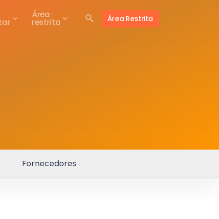
Área
Área Restrita
tar
restrita
Fornecedores