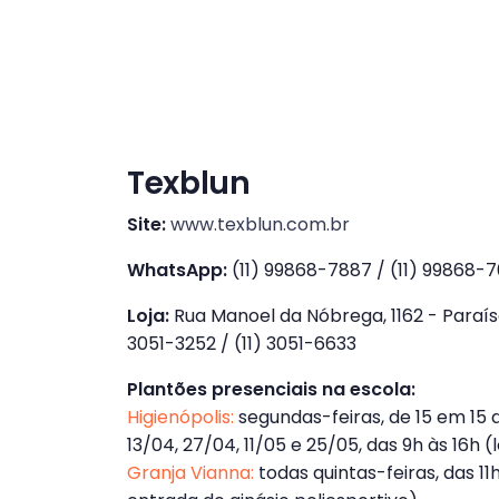
Texblun
Site:
www.texblun.com.br
WhatsApp:
(11) 99868-7887 / (11) 99868-
Loja:
Rua Manoel da Nóbrega, 1162 - Paraíso 
3051-3252 / (11) 3051-6633
Plantões presenciais na escola:
Higienópolis:
segundas-feiras, de 15 em 15 di
13/04, 27/04, 11/05 e 25/05, das 9h às 16h (l
Granja Vianna:
todas quintas-feiras, das 11h