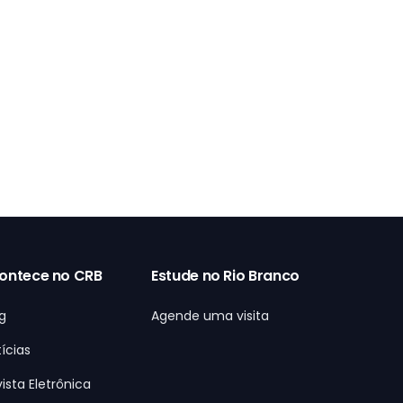
ontece no CRB
Estude no Rio Branco
g
Agende uma visita
ícias
ista Eletrônica