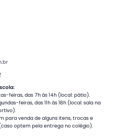
)
.br
2
scola:
s-feiras, das 7h às 14h (local: pátio).
undas-feiras, das 11h às 18h (local: sala na
rtivo).
m para venda de alguns itens, trocas e
caso optem pela entrega no colégio).