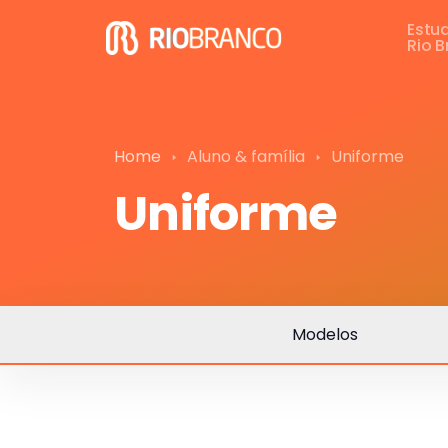
Estu
Rio 
Home
Aluno & família
Uniforme
Uniforme
Modelos