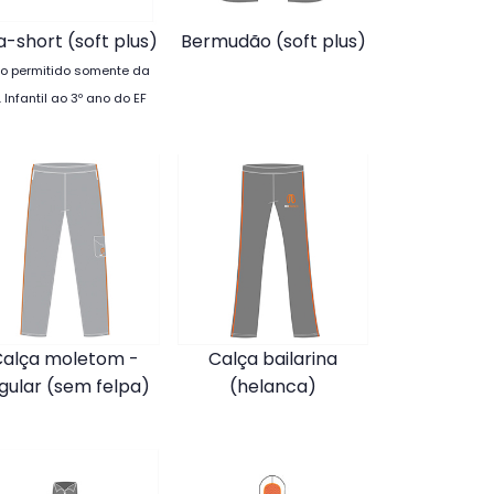
a-short (soft plus)
Bermudão (soft plus)
so permitido somente da
. Infantil ao 3º ano do EF
Calça moletom -
Calça bailarina
gular (sem felpa)
(helanca)