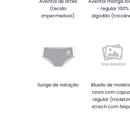
Avental de artes
Avental manga lo
(tecido
- regular 100%
impermeável)
algodão (tricolin
Sunga de natação
Blusão de molet
cinza com capuz
regular (molet
strech com felp