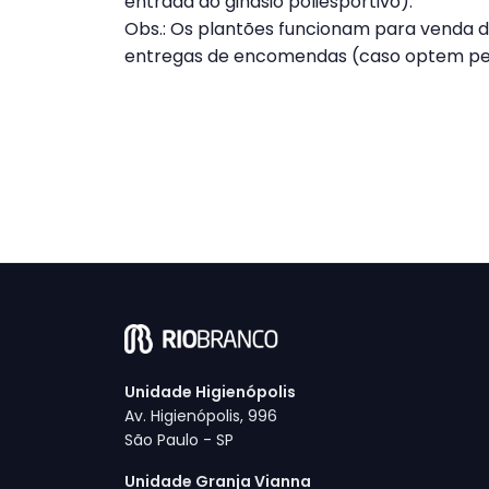
entrada do ginásio poliesportivo).
Obs.: Os plantões funcionam para venda de
entregas de encomendas (caso optem pel
Unidade Higienópolis
Av. Higienópolis, 996
São Paulo - SP
Unidade Granja Vianna