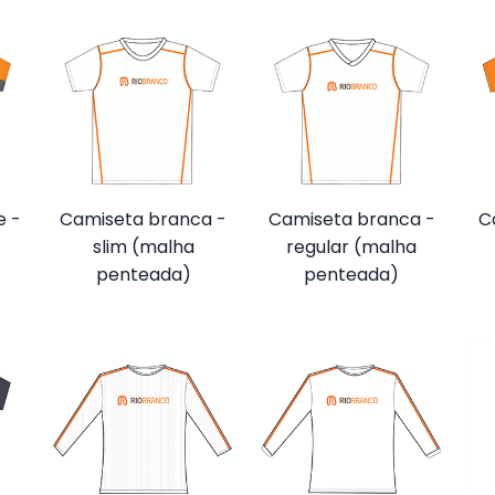
e -
Camiseta branca -
Camiseta branca -
C
slim (malha
regular (malha
penteada)
penteada)