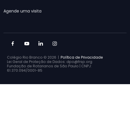
Agende uma visita
Colégio Rio Branco ©
2026 |
Política de Privacidade
Lei Geral de Proteção de Dados: dpo@frsp.org
Fundação de Rotarianos de São Paulo | CNPJ:
61.370.094/0001-85