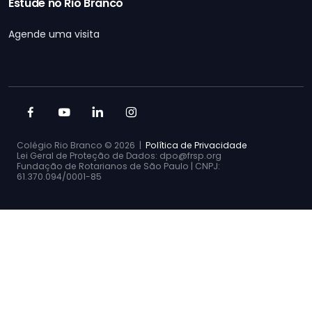
Estude no Rio Branco
Agende uma visita
Colégio Rio Branco ©
2026 |
Política de Privacidade
Lei Geral de Proteção de Dados: dpo@frsp.org
Fundação de Rotarianos de São Paulo | CNPJ:
61.370.094/0001-85