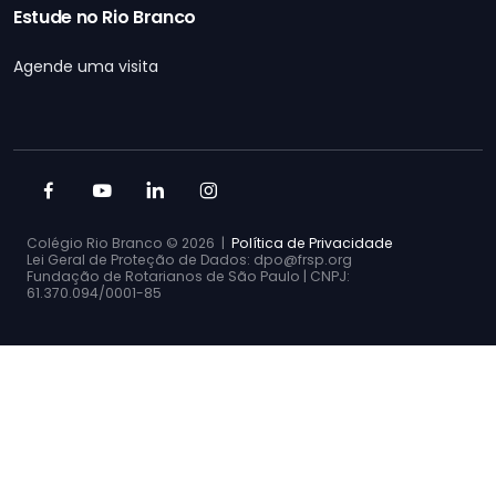
Estude no Rio Branco
Agende uma visita
Colégio Rio Branco ©
2026 |
Política de Privacidade
Lei Geral de Proteção de Dados: dpo@frsp.org
Fundação de Rotarianos de São Paulo | CNPJ:
61.370.094/0001-85