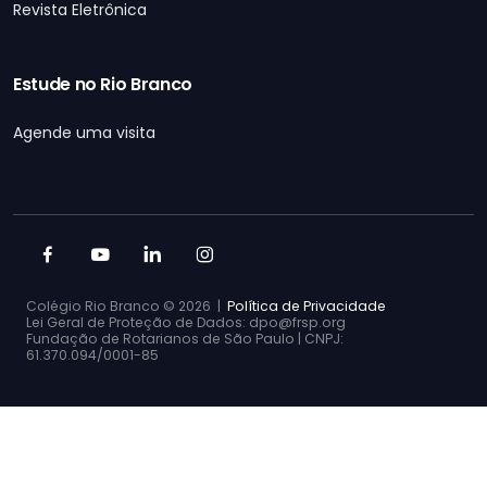
Revista Eletrônica
Estude no Rio Branco
Agende uma visita
Colégio Rio Branco ©
2026 |
Política de Privacidade
Lei Geral de Proteção de Dados: dpo@frsp.org
Fundação de Rotarianos de São Paulo | CNPJ:
61.370.094/0001-85