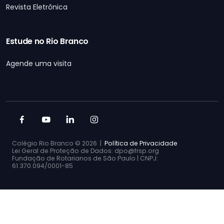
Revista Eletrônica
Estude no Rio Branco
Agende uma visita
Colégio Rio Branco ©
2026 |
Política de Privacidade
Lei Geral de Proteção de Dados: dpo@frsp.org
Fundação de Rotarianos de São Paulo | CNPJ:
61.370.094/0001-85