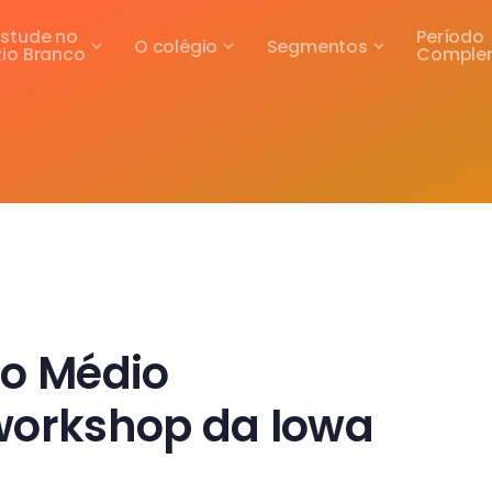
Estude no
Período
O colégio
Segmentos
Rio Branco
Comple
no Médio
workshop da Iowa