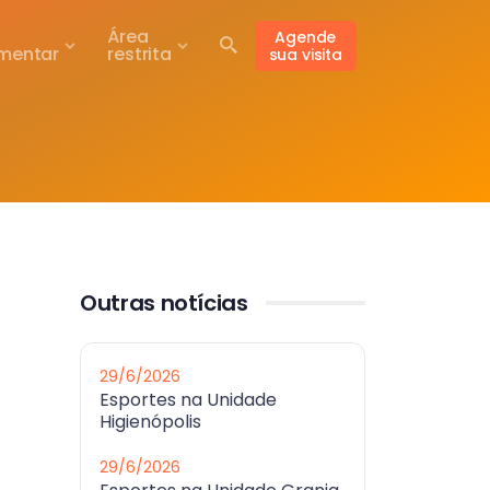
Área
Agende
mentar
restrita
sua visita
Outras notícias
29/6/2026
Esportes na Unidade
Higienópolis
29/6/2026