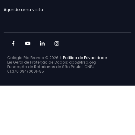
Agende uma visita
Colégio Rio Branco ©
2026 |
Política de Privacidade
Lei Geral de Proteção de Dados: dpo@frsp.org
Fundação de Rotarianos de São Paulo | CNPJ:
61.370.094/0001-85