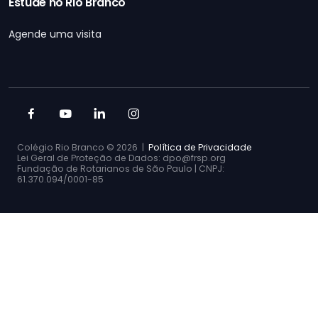
Estude no Rio Branco
Agende uma visita
Colégio Rio Branco ©
2026 |
Política de Privacidade
Lei Geral de Proteção de Dados: dpo@frsp.org
Fundação de Rotarianos de São Paulo | CNPJ:
61.370.094/0001-85