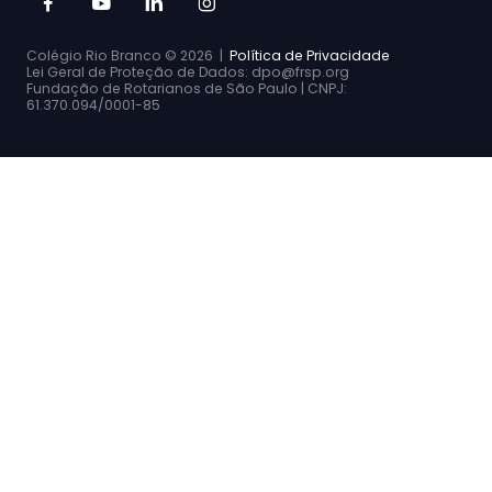
Colégio Rio Branco ©
2026 |
Política de Privacidade
Lei Geral de Proteção de Dados: dpo@frsp.org
Fundação de Rotarianos de São Paulo | CNPJ:
61.370.094/0001-85