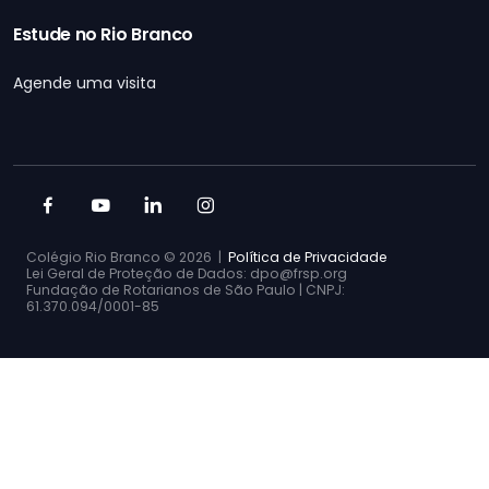
Estude no Rio Branco
Agende uma visita
Colégio Rio Branco ©
2026 |
Política de Privacidade
Lei Geral de Proteção de Dados: dpo@frsp.org
Fundação de Rotarianos de São Paulo | CNPJ:
61.370.094/0001-85