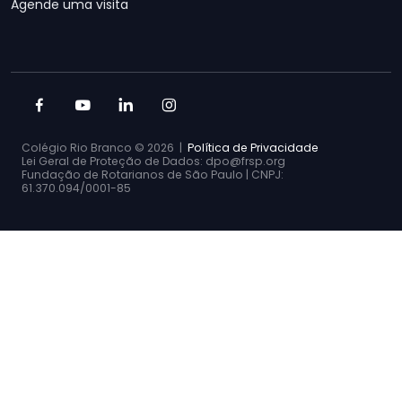
Agende uma visita
Colégio Rio Branco ©
2026 |
Política de Privacidade
Lei Geral de Proteção de Dados: dpo@frsp.org
Fundação de Rotarianos de São Paulo | CNPJ:
61.370.094/0001-85