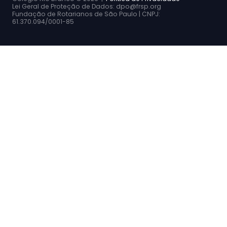
Lei Geral de Proteção de Dados: dpo@frsp.org
Fundação de Rotarianos de São Paulo | CNPJ:
61.370.094/0001-85