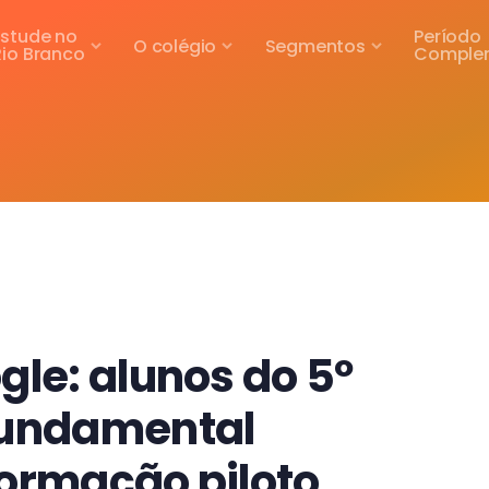
Estude no
Período
O colégio
Segmentos
Rio Branco
Comple
gle: alunos do 5º
Fundamental
formação piloto