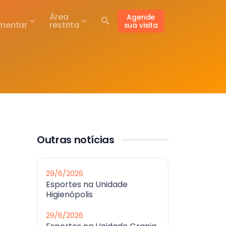
Área
Agende
mentar
restrita
sua visita
Outras notícias
29/6/2026
Esportes na Unidade
Higienópolis
29/6/2026