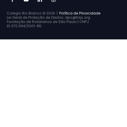
Colégio Rio Branco ©
2026 |
Política de Privacidade
Lei Geral de Proteção de Dados: dpo@frsp.org
Fundação de Rotarianos de São Paulo | CNPJ:
61.370.094/0001-85