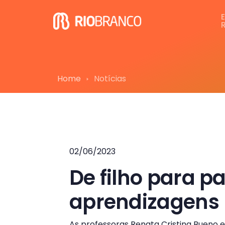
Home
Notícias
02/06/2023
De filho para p
aprendizagens
As professoras Renata Cristina Bueno e 