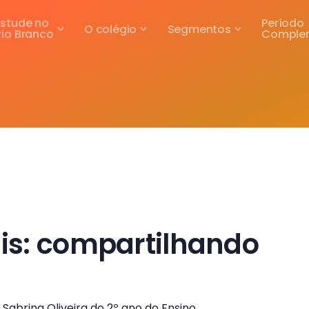
Estude no
Período
O colégio
Segmentos
Rio Branco
Comple
ais: compartilhando
Sabrina Oliveira do 2º ano do Ensino