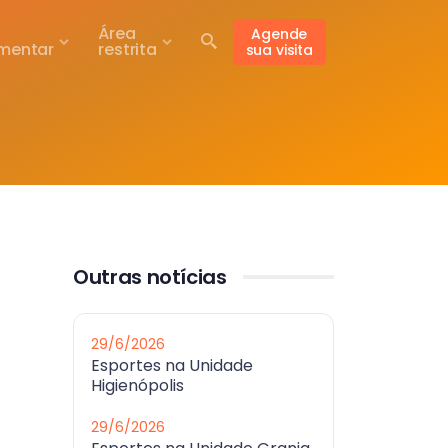
Área
Agende
mentar
restrita
sua visita
Outras notícias
29/6/2026
Esportes na Unidade
Higienópolis
29/6/2026