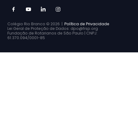
Colégio Rio Branco ©
2026 |
Política de Privacidade
Lei Geral de Proteção de Dados: dpo@frsp.org
Fundação de Rotarianos de São Paulo | CNPJ:
61.370.094/0001-85