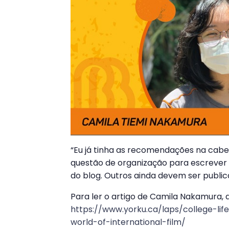
“Eu já tinha as recomendações na cabeç
questão de organização para escrever e
do blog. Outros ainda devem ser publi
Para ler o artigo de Camila Nakamura, a
https://www.yorku.ca/laps/college-li
world-of-international-film/