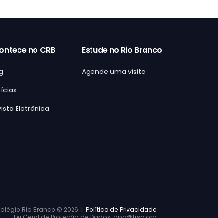
ontece no CRB
Estude no Rio Branco
g
Agende uma visita
ícias
ista Eletrônica
olégio Rio Branco ©
2026 |
Política de Privacidade
Lei Geral de Proteção de Dados: dpo@frsp.org