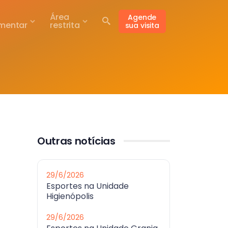
Área
Agende
mentar
restrita
sua visita
Outras notícias
29/6/2026
Esportes na Unidade
Higienópolis
29/6/2026