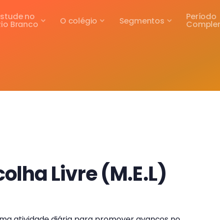
Estude no
Período
O colégio
Segmentos
Rio Branco
Comple
lha Livre (M.E.L)
uma atividade diária para promover avanços no