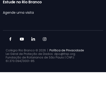
Estude no Rio Branco
Agende uma visita
Colégio Rio Branco ©
2026 |
Política de Privacidade
Lei Geral de Proteção de Dados: dpo@frsp.org
Fundação de Rotarianos de São Paulo | CNPJ:
61.370.094/0001-85