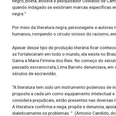
negro, poeta, ativista e pesquisador Oswaldo de Cam
quando indagado se existiriam marcas específicas entr
negra.¹
Por meio da literatura negra, personagens e autores
humanos, rompendo o círculo vicioso do racismo, enra
Apesar desse tipo de produção literária ficar conh
se fortaleceram em todo o mundo, ela existe no Bras
Gama e Maria Firmina dos Reis. No começo do século
passado escravocrata, Lima Barreto denunciava, em s
séculos de escravidão.
“A literatura tem sido um instrumento poderoso de i
proposta a cada um como equipamento intelectual e a
considera prejudicais, estão presentes nas diversas 
A literatura confirma e nega, propõe e denuncia, apo
dialeticamente os problemas. ” (Antonio Candido, do ens