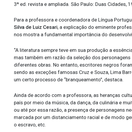
3ª ed. revista e ampliada. São Paulo: Duas Cidades, 1
Para a professora e coordenadora de Língua Portugue
Silva de Luiz Cesari
, a explicação do eminente professo
nos mostra a fundamental importância do desenvolvi
“A literatura sempre teve em sua produção a essência
mas também em razão da seleção dos personagens e
diferentes obras. No entanto, escritores negros foram
sendo as exceções famosas Cruz e Souza, Lima Barre
um certo processo de “branqueamento”, destaca.
Ainda de acordo com a professora, as heranças cul
país por meio da música, da dança, da culinária e mui
ou até por essa razão, a presença de personagens neg
marcada por um distanciamento racial e de modo gera
o escravo, etc.