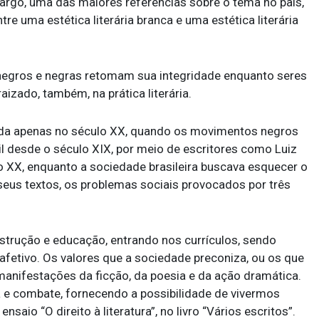
argo, uma das maiores referências sobre o tema no país,
e uma estética literária branca e uma estética literária
 negros e negras retomam sua integridade enquanto seres
izado, também, na prática literária.
ecida apenas no século XX, quando os movimentos negros
il desde o século XIX, por meio de escritores como Luiz
 XX, enquanto a sociedade brasileira buscava esquecer o
eus textos, os problemas sociais provocados por três
nstrução e educação, entrando nos currículos, sendo
fetivo. Os valores que a sociedade preconiza, ou os que
manifestações da ficção, da poesia e da ação dramática.
ia e combate, fornecendo a possibilidade de vivermos
aio “O direito à literatura”, no livro “Vários escritos”.