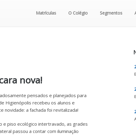
Matrículas
O Colégio
Segmentos
N
cara nova!
idadosamente pensados e planejados para
de Higienópolis recebeu os alunos e
 novidade: a fachada foi revitalizada!
 e piso ecológico intertravado, as grades
ateral passou a contar com iluminação