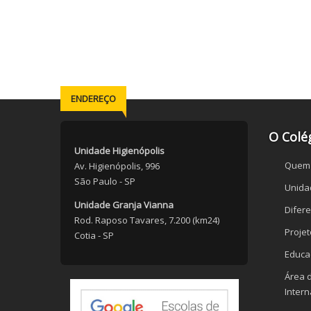
ENDEREÇO
O Colé
Unidade Higienópolis
Quem
Av. Higienópolis, 996
São Paulo - SP
Unida
Unidade Granja Vianna
Difere
Rod. Raposo Tavares, 7.200 (km24)
Proje
Cotia - SP
Educa
Área 
Intern