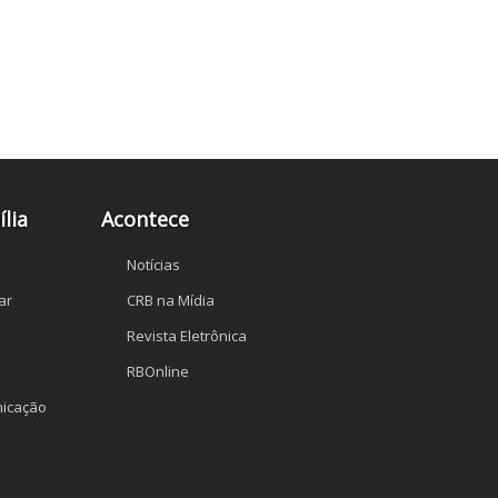
lia
Acontece
Notícias
ar
CRB na Mídia
Revista Eletrônica
RBOnline
icação