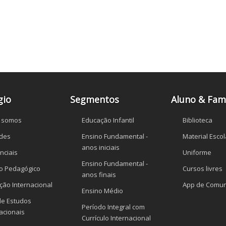
gio
Segmentos
Aluno & Famí
 somos
Educação Infantil
Biblioteca
des
Ensino Fundamental -
Material Escol
anos iniciais
nciais
Uniforme
Ensino Fundamental -
to Pedagógico
Cursos livres
anos finais
ção Internacional
App de Comun
Ensino Médio
de Estudos
Período Integral com
acionais
Currículo Internacional