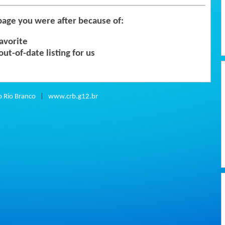
page you were after because of:
avorite
out-of-date listing for us
o Rio Branco
|
www.crb.g12.br