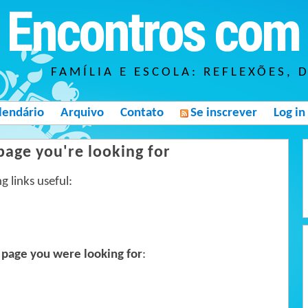
Encontros com 
FAMÍLIA E ESCOLA: REFLEXÕES, 
lendário
Arquivo
Contato
Se inscrever
Log in
 page you're looking for
g links useful:
 page you were looking for
: