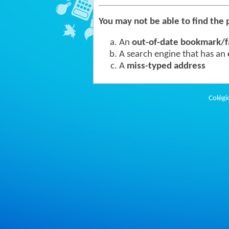
You may not be able to find the 
An
out-of-date bookmark/f
A search engine that has an
A
miss-typed address
Colégi