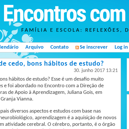
Encontros com 
FAMÍLIA E ESCOLA: REFLEXÕES, 
lendário
Arquivo
Contato
Se inscrever
Log in
de cedo, bons hábitos de estudo?
30. junho 2017 13:21
ons hábitos de estudo? Esse é um desafio muito
es e foi abordado no Encontro com a Direção de
ras de Apoio à Aprendizagem, Juliana Gois, em
a Granja Vianna.
ais diversos aspectos e estudos com base nas
 neurobiológico, aprendizagem é a aquisição de novos
 atividade cerebral. O cérebro, portanto, é o órgão