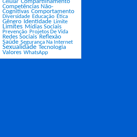
Compartilhamento
Celular
Competências Não-
Cognitivas
Comportamento
Diversidade
Educação
Ética
Gênero
Identidade
Limite
Limites
Mídias Sociais
Prevenção
Projetos De Vida
Redes Sociais
Reflexão
Saúde
Segurança Na Internet
Sexualidade
Tecnologia
Valores
WhatsApp