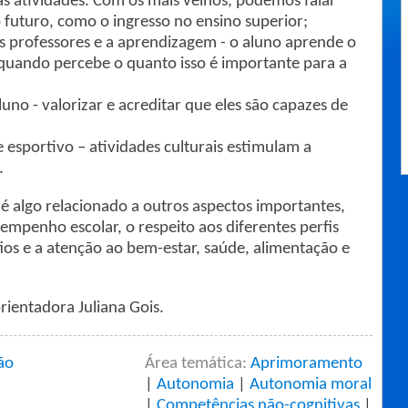
 as atividades. Com os mais velhos, podemos falar
o futuro, como o ingresso no ensino superior;
s professores e a aprendizagem - o aluno aprende o
uando percebe o quanto isso é importante para a
no - valorizar e acreditar que eles são capazes de
e esportivo – atividades culturais estimulam a
.
 algo relacionado a outros aspectos importantes,
enho escolar, o respeito aos diferentes perfis
fios e a atenção ao bem-estar, saúde, alimentação e
rientadora Juliana Gois.
ão
Área temática:
Aprimoramento
|
Autonomia
|
Autonomia moral
|
Competências não-cognitivas
|