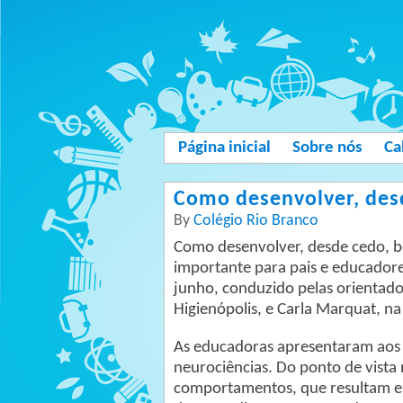
Página inicial
Sobre nós
Ca
Como desenvolver, des
By
Colégio Rio Branco
Como desenvolver, desde cedo, b
importante para pais e educador
junho, conduzido pelas orientado
Higienópolis, e Carla Marquat, n
As educadoras apresentaram aos p
neurociências. Do ponto de vista
comportamentos, que resultam em