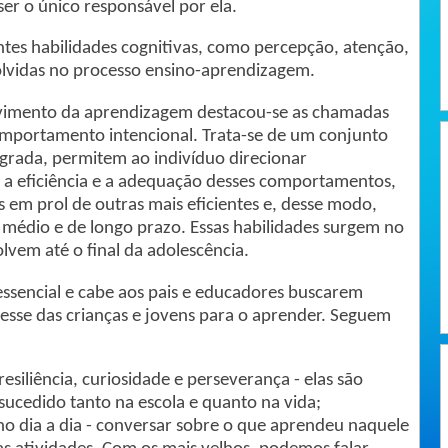
er o único responsável por ela.
ntes habilidades cognitivas, como percepção, atenção,
lvidas no processo ensino-aprendizagem.
lvimento da aprendizagem destacou-se as chamadas
omportamento intencional. Trata-se de um conjunto
egrada, permitem ao indivíduo direcionar
 a eficiência e a adequação desses comportamentos,
s em prol de outras mais eficientes e, desse modo,
 médio e de longo prazo. Essas habilidades surgem no
lvem até o final da adolescência.
essencial e cabe aos pais e educadores buscarem
resse das crianças e jovens para o aprender. Seguem
esiliência, curiosidade e perseverança - elas são
ucedido tanto na escola e quanto na vida;
no dia a dia - conversar sobre o que aprendeu naquele